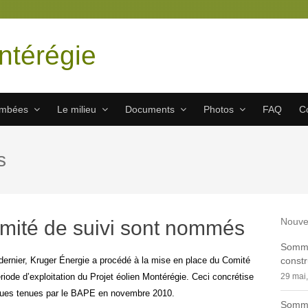
ntérégie
ombées
Le milieu
Documents
Photos
FAQ
C
s
Nouve
mité de suivi sont nommés
Sommai
 dernier, Kruger Énergie a procédé à la mise en place du Comité
constr
ériode d’exploitation du Projet éolien Montérégie. Ceci concrétise
29 mai
iques tenues par le BAPE en novembre 2010.
Sommai