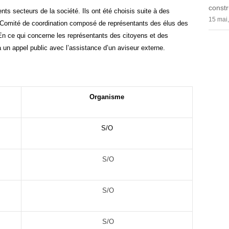
constr
ents secteurs de
la société. Ils
ont été choisis suite à des
15 mai
Comité de coordination composé de représentants des élus des
En ce qui concerne les représentants des citoyens et des
e à un appel public avec l’assistance d’un aviseur externe.
Organisme
S/O
S/O
S/O
S/O