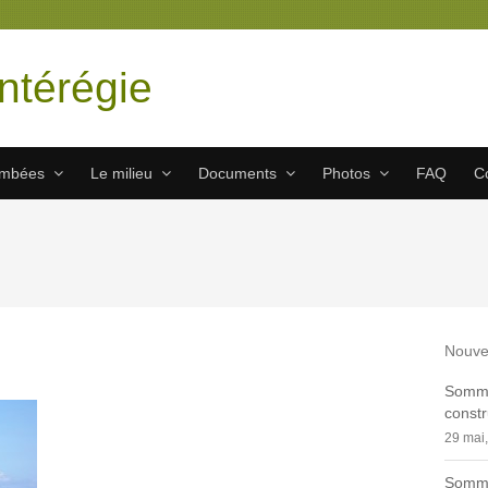
ntérégie
ombées
Le milieu
Documents
Photos
FAQ
C
Nouve
Sommai
constr
29 mai
Sommai