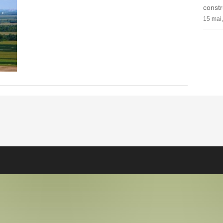
constr
15 mai