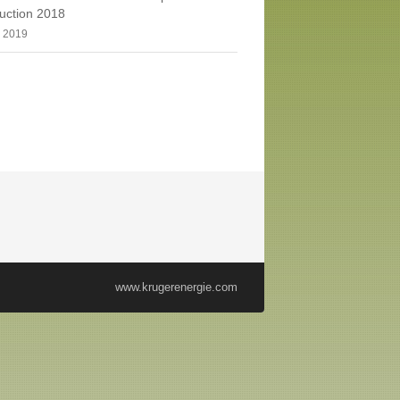
uction 2018
, 2019
www.krugerenergie.com