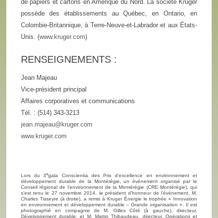
de papiers et cartons en Amérique du Nord. La société Kruger
possède des établissements au Québec, en Ontario, en
Colombie-Britannique, à Terre-Neuve-et-Labrador et aux États-
Unis. (
www.kruger.com
)
RENSEIGNEMENTS :
Jean Majeau
Vice-président principal
Affaires corporatives et communications
Tél. : (514) 343-3213
jean.majeau@kruger.com
www.kruger.com
e
Lors du 3
gala Conscientia des Prix d’excellence en environnement et
développement durable de la Montérégie, un événement organisé par le
Conseil régional de l’environnement de la Montérégie (CRE Montérégie), qui
s’est tenu le 27 novembre 2014, le président d’honneur de l’événement, M.
Charles Tisseyre (à droite), a remis à Kruger Énergie le trophée « Innovation
en environnement et développement durable – Grande organisation ». Il est
photographié en compagnie de M. Gilles Côté (à gauche), directeur,
Développement durable, et M. Martin Thibaudeau, directeur, Opérations et